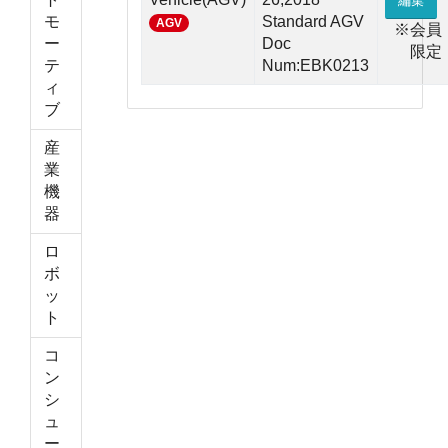
編集
モ
Standard AGV
AGV
※会員
ー
Doc
限定
テ
Num:EBK0213
ィ
ブ
産
業
機
器
ロ
ボ
ッ
ト
コ
ン
シ
ュ
ー