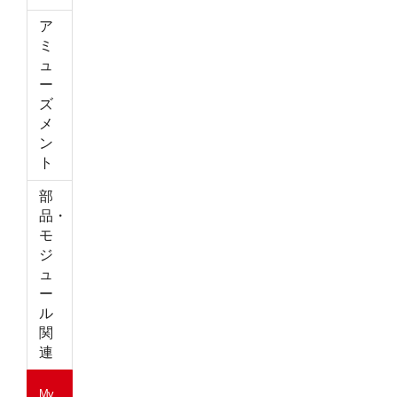
ア
ミ
ュ
ー
ズ
メ
ン
ト
部
品・
モ
ジ
ュ
ー
ル
関
連
My